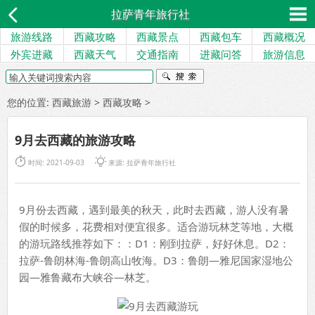
拉萨青年旅行社
旅游线路
西藏攻略
西藏景点
西藏包车
西藏概况
外宾进藏
西藏天气
交通指南
进藏问答
旅游信息
您的位置:
西藏旅游
>
西藏攻略
>
9月去西藏的旅游攻略


时间: 2021-09-03
来源:
拉萨青年旅行社
9月份去西藏，遇到最美的秋天，此时去西藏，游人没有暑
假的时候多，花费相对便宜很多。适合游玩林芝等地，大概
的游玩路线推荐如下：：D1：刚到拉萨，好好休息。D2：
拉萨-鲁朗林海-鲁朗高山牧海。D3：鲁朗—雅尼国家湿地公
园—雅鲁藏布大峡谷—林芝。