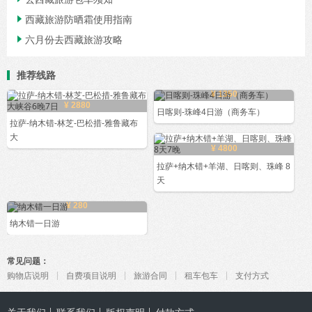
西藏旅游防晒霜使用指南

六月份去西藏旅游攻略

推荐线路
¥ 1350
¥ 2880
日喀则-珠峰4日游（商务车）
拉萨-纳木错-林芝-巴松措-雅鲁藏布
大
¥ 4800
拉萨+纳木错+羊湖、日喀则、珠峰 8
天
¥ 280
纳木错一日游
常见问题：
购物店说明
自费项目说明
旅游合同
租车包车
支付方式