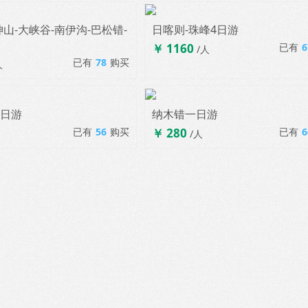
山-大峡谷-南伊沟-巴松错-
日喀则-珠峰4日游
￥ 1160
已有
6
/人
散客拼团 D909
散客拼团 D906
已有
78
购买
人
半日游
纳木错一日游
已有
56
购买
￥ 280
已有
6
/人
散客拼团 D903
散客拼团 D902