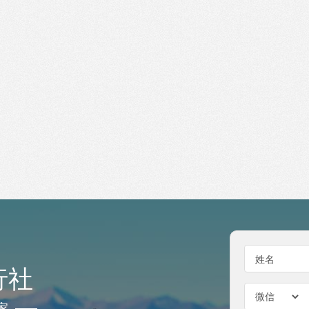
姓名
行社
家