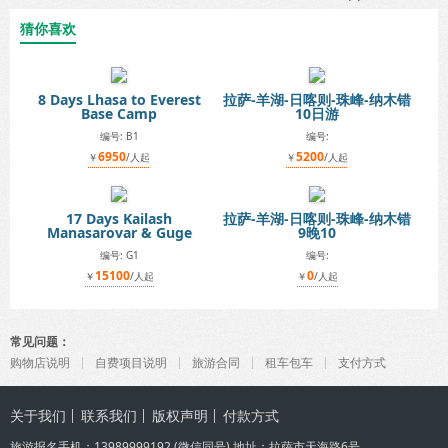
猜你喜欢
8 Days Lhasa to Everest
拉萨-羊湖-日喀则-珠峰-纳木错
Base Camp
10日游
编号: B1
编号:
6950
5200
￥
/人起
￥
/人起
17 Days Kailash
拉萨-羊湖-日喀则-珠峰-纳木错
Manasarovar & Guge
9晚10
编号: G1
编号:
15100
0
￥
/人起
￥
/人起
常见问题：
购物店说明
自费项目说明
旅游合同
租车包车
支付方式
关于我们
联系我们
版权声明
付款方式
旅游报名手机：
13989999192
(微信同号) 地址：拉萨市天海路6号