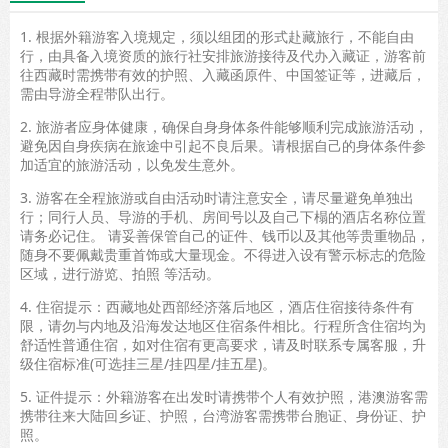
1. 根据外籍游客入境规定，须以组团的形式赴藏旅行，不能自由
行，由具备入境资质的旅行社安排旅游接待及代办入藏证，游客前
往西藏时需携带有效的护照、入藏函原件、中国签证等，进藏后，
需由导游全程带队出行。
2. 旅游者应身体健康，确保自身身体条件能够顺利完成旅游活动，
避免因自身疾病在旅途中引起不良后果。请根据自己的身体条件参
加适宜的旅游活动，以免发生意外。
3. 游客在全程旅游或自由活动时请注意安全，请尽量避免单独出
行；同行人员、导游的手机、房间号以及自己下榻的酒店名称位置
请务必记住。 请妥善保管自己的证件、钱币以及其他等贵重物品，
随身不要佩戴贵重首饰或大量现金。不得进入设有警示标志的危险
区域，进行游览、拍照 等活动。
4. 住宿提示：西藏地处西部经济落后地区，酒店住宿接待条件有
限，请勿与内地及沿海发达地区住宿条件相比。行程所含住宿均为
舒适性普通住宿，如对住宿有更高要求，请及时联系专属客服，升
级住宿标准(可选挂三星/挂四星/挂五星)。
5. 证件提示：外籍游客在出发时请携带个人有效护照，港澳游客需
携带往来大陆回乡证、护照，台湾游客需携带台胞证、身份证、护
照。