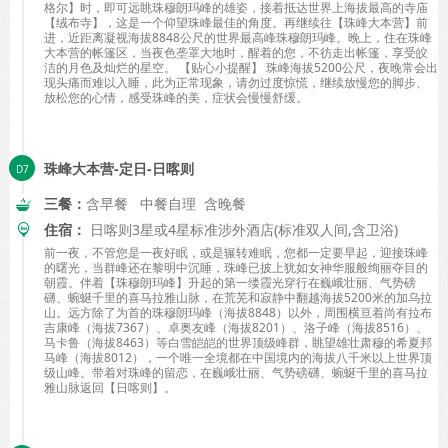
格尔】时，即可远眺珠穆朗玛峰的雄姿，接着抵达世界上海拔最高的寺庙
【绒布寺】，这是一个仰望珠峰最佳的角度。再继续往【珠峰大本营】前
进，近距离凝视海拔8848公尺的世界最高峰珠穆朗玛峰。晚上，住在珠峰
大本营的帐篷区，当夜色垄罩大地时，醒着的您，不彷走出帐篷，享受皎
洁的月色及灿烂的星空。 【贴心小提醒】 珠峰海拔5200公尺，夜晚常会出
现头痛而难以入睡，此为正常现象，请勿过度惊慌，继续放慢您的脚步、
放松您的心情，感受珠峰的美，症状会慢慢舒缓。
珠峰大本营-定日-日喀则
三餐：
含早餐 中餐自理 含晚餐
住宿：
日喀则3星或4星标准涉外酒店(标准双人间,含卫浴)
前一夜，不管您是一夜好眠，或是辗转难眠，您都一定要早起，迎接珠峰
的曙光，当群峰还在黎明中沉睡，珠峰已披上犹如女神华服般绚丽夺目的
朝霞。伴着【珠穆朗玛峰】升起的第一缕霞光穿行在巍峨壮丽、气势磅
礴、蜿蜒千里的喜马拉雅山脉，在荒芜和寂静中翻越海拔5200米的加乌拉
山。远方除了为首的珠穆朗玛峰（海拔8848）以外，周围横亘着尚有拉布
吉康峰（海拔7367）、卓奥友峰（海拔8201）、洛子峰（海拔8516）、
马卡鲁（海拔8463）等白雪皑皑的世界顶级峰群，眺望雄壮肃穆的希夏邦
马峰（海拔8012），一个唯一全境都在中国境内的海拔八千米以上世界顶
级山峰。带着对珠峰的留恋，在巍峨壮丽、气势磅礴、蜿蜒千里的喜马拉
雅山脉返回【日喀则】。