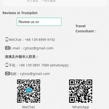
专人预定，一站式服务
Reviews in Trustpilot
Travel
Consultant：
WeChat：+86 139 8999 9192

E-mail：
cytsxz@gmail.com

港澳及外籍华人联系：
手机：+86 139 0891 7080 (whatsApp)

电邮：
cytsxz@gmail.com

WeChat
WhatsApp