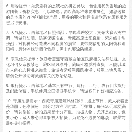
6. 用餐提示：如您选择的是我社的拼团路线，包含用餐为当地的旅
游团餐，价格实惠，可以吃饱，勿以高标准来要求餐点；如您选择
的是本店的VIP单独制定产品，用餐的要求和标准请联系专属客服为
您另行安排。
7. 天气提示：西藏地区日照强烈，早晚温差较大，宾馆大多没有空
调，请做好防晒、防寒保暖准备。青藏高原太阳直射，紫外线非常
强烈，对视神经可造成不同程度的损害，要带防辐射的太阳镜和遮
阳帽，最好涂抹防晒化妆品，男士也要涂防晒霜。
8. 宗教信息提示：旅游者需遵守西藏自治区政府相关法律法规、文
化习俗及宗教禁忌；藏区民风淳朴，藏民性格质朴直爽，不能以城
市人的心态标准来衡量，旅游者需尊重藏民生活，尊重当地风俗，
请勿公开谈论与藏族有关的政治话题。
9. 银行提示：西藏地区基本只有中行、建行、工行、农行四大银行
及邮政储蓄，手机使用全国漫游手机卡，请游客们作好相应准备。
10. 寺庙拍摄提示：西藏寺庙建筑风格独特，遇上节日，藏人衣着更
是华丽，色彩缤纷，部分地方注明付款。可拍摄，每张50元或更高
价，请勿偷拍，偷拍后果是十分严重。拍摄人物，尤其是妇女，也
要小心，藏人未必都喜欢被人拍摄，为避免不必要的麻烦，取景前
最好先打招呼。