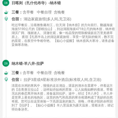
日喀则（扎什伦布寺）-纳木错
三餐：
含早餐 中餐自理 含晚餐
住宿：
湖边家庭旅馆(多人间,无卫浴)
吃过早餐后，沿着雅鲁藏布江，往天湖【纳木措】的方向前行。翻越海拔
海拔5190公尺的【那根拉山】，到达湖面海拔4718公尺的纳木措，纳木错
湖滨广阔、瑰丽迷人、清澈壮观，像一粒晶莹的明珠般镶嵌在万里羌塘草
原上。 夜宿【扎西半岛上的湖边家庭旅馆，享受一望无际的银河，数不完
的星星，在夜空中争相夺艳。 【贴心小提醒】 纳木措风大寒冷，请务必备
妥御寒衣物。
纳木错-羊八井-拉萨
三餐：
含早餐 中餐自理 含晚餐
住宿：
拉萨3星或4星标准涉外酒店(标准双人间,含卫浴)
清晨在冷冽的寒风中，慢慢的走近湖边，湛蓝的湖水在晨雾中，伴着远方
的【念青唐古拉山】，这样如诗如画的景致，让人如痴如醉的着迷。带着
无比的眷恋离开纳木措，准备返回拉萨。途中，经过【羊八井】，羊八井
是世界上著名的地热区，这里的热气和高原的寒冷相遇构成了美妙的自然
奇观。您可以在这里体验一下高原温泉的魅力。傍晚，伴着夕阳的余晖回
到了【拉萨】。 【贴心小提醒】羊八景温泉为露天温泉，需着泳衣，请记
得自备泳衣。