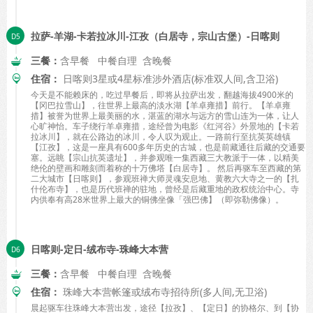
拉萨-羊湖-卡若拉冰川-江孜（白居寺，宗山古堡）-日喀则
三餐：
含早餐 中餐自理 含晚餐
住宿：
日喀则3星或4星标准涉外酒店(标准双人间,含卫浴)
今天是不能赖床的，吃过早餐后，即将从拉萨出发，翻越海拔4900米的
【冈巴拉雪山】，往世界上最高的淡水湖【羊卓雍措】前行。【羊卓雍
措】被誉为世界上最美丽的水，湛蓝的湖水与远方的雪山连为一体，让人
心旷神怡。车子绕行羊卓雍措，途经曾为电影《红河谷》外景地的【卡若
拉冰川】，就在公路边的冰川，令人叹为观止。一路前行至抗英英雄镇
【江孜】，这是一座具有600多年历史的古城，也是前藏通往后藏的交通要
塞。远眺【宗山抗英遗址】，并参观唯一集西藏三大教派于一体，以精美
绝伦的壁画和雕刻而着称的十万佛塔【白居寺】。 然后再驱车至西藏的第
二大城市【日喀则】，参观班禅大师灵魂安息地、黄教六大寺之一的【扎
什伦布寺】，也是历代班禅的驻地，曾经是后藏重地的政权统治中心。寺
内供奉有高28米世界上最大的铜佛坐像「强巴佛】（即弥勒佛像）。
日喀则-定日-绒布寺-珠峰大本营
三餐：
含早餐 中餐自理 含晚餐
住宿：
珠峰大本营帐篷或绒布寺招待所(多人间,无卫浴)
晨起驱车往珠峰大本营出发，途径【拉孜】、【定日】的协格尔、到【协