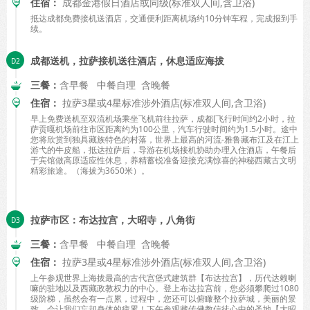
住宿：
成都金港假日酒店或同级(标准双人间,含卫浴)
抵达成都免费接机送酒店，交通便利距离机场约10分钟车程，完成报到手
续。
成都送机，拉萨接机送往酒店，休息适应海拔
三餐：
含早餐 中餐自理 含晚餐
住宿：
拉萨3星或4星标准涉外酒店(标准双人间,含卫浴)
早上免费送机至双流机场乘坐飞机前往拉萨，成都[飞行时间约2小时，拉
萨贡嘎机场前往市区距离约为100公里，汽车行驶时间约为1.5小时。途中
您将欣赏到独具藏族特色的村落，世界上最高的河流-雅鲁藏布江及在江上
游弋的牛皮船，抵达拉萨后，导游在机场接机协助办理入住酒店，午餐后
于宾馆做高原适应性休息，养精蓄锐准备迎接充满惊喜的神秘西藏古文明
精彩旅途。（海拔为3650米）。
拉萨市区：布达拉宫，大昭寺，八角街
三餐：
含早餐 中餐自理 含晚餐
住宿：
拉萨3星或4星标准涉外酒店(标准双人间,含卫浴)
上午参观世界上海拔最高的古代宫堡式建筑群【布达拉宫】，历代达赖喇
嘛的驻地以及西藏政教权力的中心。登上布达拉宫前，您必须攀爬过1080
级阶梯，虽然会有一点累，过程中，您还可以俯瞰整个拉萨城，美丽的景
致，会让我们忘却身体的疲累！下午参观藏传佛教信徒心中的圣地【大昭