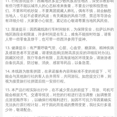
11. 行程游玩提示：西藏地区多是少数民族居住地区，深受宗教影响
有些习惯不能以城市人的心态标准来衡量，不要去计较和指责他
们。不要和司机吵架，不要离团观藏人葬礼，偶有不慎，就会触怒
当地人，引起不必要的风波；有关藏族的风俗习惯、禁忌等导游会
有详细介绍，大家要小心留意、紧记在心敬请尊重当地民风民俗。
12. 限速提示：因西藏线路行车时间较长，为保障安全，拉萨以外的
地区路段全程限速，许多时间是在车上，难免不能按时吃饭，请客
人带一些零食及饼干，也可带一些西洋参用于提神。
13. 健康提示：有严重呼吸气管、心脏、心血管、糖尿病、精神疾病
及感冒患者不宜进藏，请谨慎选择(后附高原反应的详细应对办法)。
因藏区经济、医疗等条件有限，且高海拔地区环境复杂，请旅游者
自备抗高反、防过敏、消炎、感冒等药品，以备急需。
14. 本线路为散客拼团，在承诺服务内容和标准不变的前提下 ，可
能会与其他旅行社的客人合并用车，共同游玩。如您提交订单，则
视为接受旅行社拼团后统一安排行程。
15. 本产品行程实际出行中，在不减少景点的前提下，导游、司机可
能会根据天气、交通等情况，对您的行程进行适当调整（如调整景
点游览顺序等），以确保行程顺利进行。如因不可抗力等因素确实
无法执行原行程计划，对于因此而造成的费用变更，我社实行多退
少补，敬请配合。