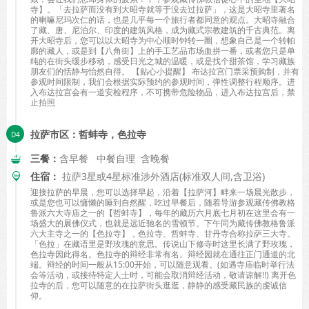
寺】。「去拉萨而没有到大昭寺就等于没去过拉萨」，这是大昭寺里著名
的喇嘛尼玛次仁的话，也是几乎每一个旅行者都同意的观点。大昭寺融合
了藏、唐、尼泊尔、印度的建筑风格，成为藏式宗教建筑的千古典范。离
开大昭寺后，您可以以大昭寺为中心顺时钟转一圈，想象自己是一个转帕
廓的藏人，或是到【八角街】上的手工艺品市场血拼一番，或者您只是单
纯的在街头缓步移动，感受日光之城的温暖，或是找个甜茶馆，学习藏族
朋友们的恬静与怡然自得。 【贴心小提醒】 布达拉宫门票采预购制，并有
参观时间限制，我们会根据实际预约的参观时间，弹性调整行程顺序。进
入布达拉宫会有一道安检程序，不可携带危险物品，进入布达拉宫后，禁
止拍照
拉萨市区：哲蚌寺，色拉寺
三餐：
含早餐 中餐自理 含晚餐
住宿：
拉萨3星或4星标准涉外酒店(标准双人间,含卫浴)
迎接拉萨的早晨，您可以选择早起，沿着【拉萨河】畔来一场晨光散步，
或是您也可以慵懒的睡到自然醒，吃过早餐后，随着导游参观藏传佛教格
鲁派六大寺庙之一的【哲蚌寺】，每年的藏历六月底七月初在这里会有一
场盛大的展佛仪式，也就是远近驰名的雪顿节。下午同为藏传佛教格鲁派
六大主寺之一的【色拉寺】，色拉寺、哲蚌寺、甘丹寺合称拉萨三大寺。
「色拉」在藏语里是野玫瑰的意思。传说山下修寺时这里长满了野玫瑰，
色拉寺因此得名。色拉寺的辩经非常有名。辩经园就在通往正门通道的北
端。辩经的时间一般从15:00开始，可以随意观看。(如遇寺庙临时举行法
会等活动，或接待特定人士时，可能会取消辩经活动，敬请谅解!!) 离开色
拉寺的后，您可以随意的在拉萨街头逛逛，静静的感受藏民族的虔诚信
仰。