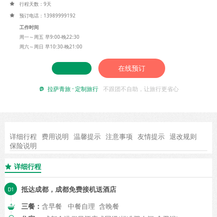
行程天数：9天

预订电话：13989999192

工作时间
周一～周五 早9:00-晚22:30
周六～周日 早10:30-晚21:00
在线预订
拉萨青旅 · 定制旅行
不跟团不自助，让旅行更省心

详细行程
费用说明
温馨提示
注意事项
友情提示
退改规则
保险说明
详细行程

抵达成都，成都免费接机送酒店
三餐：
含早餐 中餐自理 含晚餐