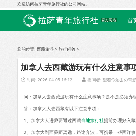
欢迎访问拉萨青年旅行社的公司网站。
首
您的位置:
西藏旅游
>
旅行问答
>
加拿人去西藏游玩有什么注意事
时间: 2026-04-05 16:12
提问者: 望着你远去の背


问：加拿人去西藏游玩有什么注意事项？是不是必须办
答：加拿大人去西藏有以下注意事项：
1、加拿大人进藏要通过西藏
当地旅行社
提前办理好入藏
2、加拿大到西藏距离远，路途奔波，可携带一些西洋