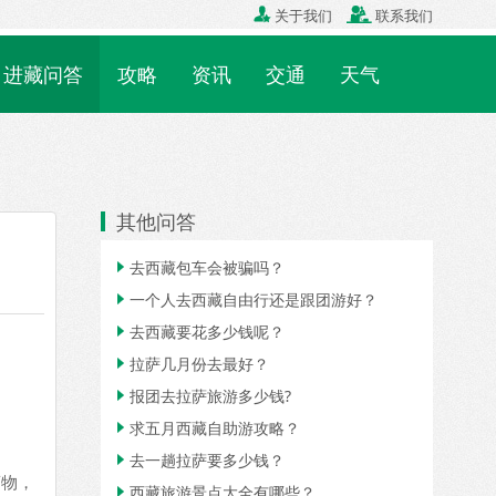

关于我们

联系我们
进藏问答
攻略
资讯
交通
天气
其他问答
去西藏包车会被骗吗？

一个人去西藏自由行还是跟团游好？

去西藏要花多少钱呢？

拉萨几月份去最好？

报团去拉萨旅游多少钱?

求五月西藏自助游攻略？

去一趟拉萨要多少钱？

药物，
西藏旅游景点大全有哪些？
