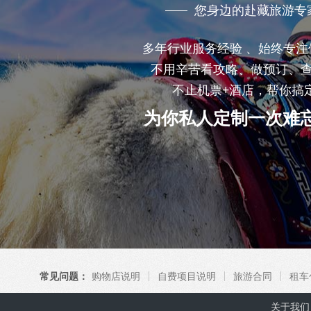
您身边的赴藏旅游专
多年行业服务经验 、始终专注
不用辛苦看攻略、做预订、
不止机票+酒店，帮你搞
为你私人定制一次难
常见问题：
购物店说明
自费项目说明
旅游合同
租车
关于我们