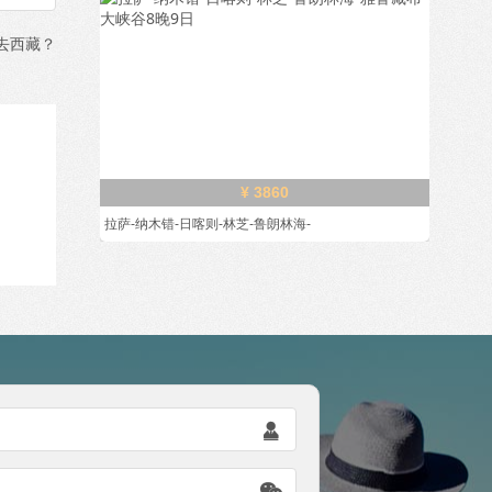
去西藏？
¥ 3860
拉萨-纳木错-日喀则-林芝-鲁朗林海-

