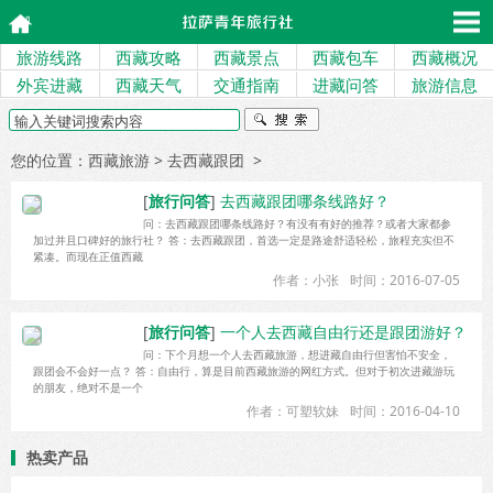
旅游线路
西藏攻略
西藏景点
西藏包车
西藏概况
外宾进藏
西藏天气
交通指南
进藏问答
旅游信息
您的位置：
西藏旅游
> 去西藏跟团 >
[
旅行问答
]
去西藏跟团哪条线路好？
问：去西藏跟团哪条线路好？有没有有好的推荐？或者大家都参
加过并且口碑好的旅行社？ 答：去西藏跟团，首选一定是路途舒适轻松，旅程充实但不
紧凑。而现在正值西藏
作者：小张
时间：2016-07-05
[
旅行问答
]
一个人去西藏自由行还是跟团游好？
问：下个月想一个人去西藏旅游，想进藏自由行但害怕不安全，
跟团会不会好一点？ 答：自由行，算是目前西藏旅游的网红方式。但对于初次进藏游玩
的朋友，绝对不是一个
作者：可塑软妹
时间：2016-04-10
热卖产品