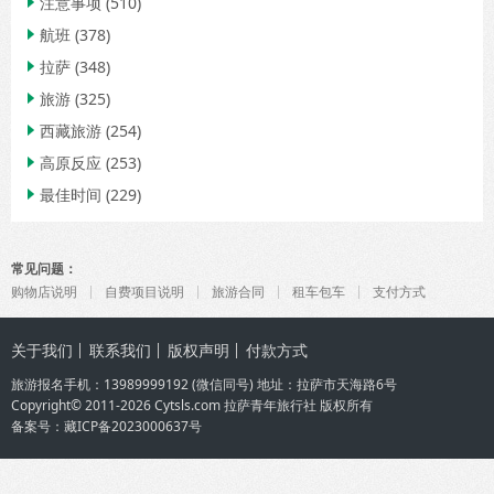
注意事项
(510)

航班
(378)

拉萨
(348)

旅游
(325)

西藏旅游
(254)

高原反应
(253)

最佳时间
(229)

常见问题：
购物店说明
自费项目说明
旅游合同
租车包车
支付方式
关于我们
联系我们
版权声明
付款方式
旅游报名手机：
13989999192
(微信同号) 地址：拉萨市天海路6号
Copyright© 2011-2026 Cytsls.com
拉萨青年旅行社
版权所有
备案号：
藏ICP备2023000637号