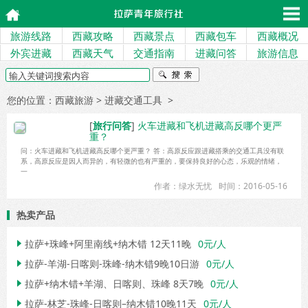
旅游线路
西藏攻略
西藏景点
西藏包车
西藏概况
外宾进藏
西藏天气
交通指南
进藏问答
旅游信息
您的位置：
西藏旅游
> 进藏交通工具 >
[
旅行问答
]
火车进藏和飞机进藏高反哪个更严
重？
问：火车进藏和飞机进藏高反哪个更严重？ 答：高原反应跟进藏搭乘的交通工具没有联
系，高原反应是因人而异的，有轻微的也有严重的，要保持良好的心态，乐观的情绪，
一
作者：绿水无忧
时间：2016-05-16
热卖产品
拉萨+珠峰+阿里南线+纳木错 12天11晚
0元/人

拉萨-羊湖-日喀则-珠峰-纳木错9晚10日游
0元/人

拉萨+纳木错+羊湖、日喀则、珠峰 8天7晚
0元/人

拉萨-林芝-珠峰-日喀则–纳木错10晚11天
0元/人
