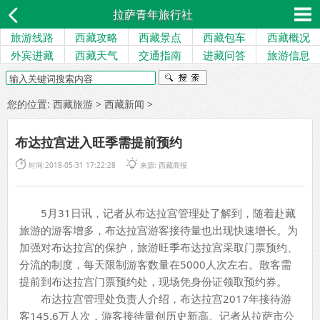
拉萨青年旅行社
旅游线路
西藏攻略
西藏景点
西藏包车
西藏概况
外宾进藏
西藏天气
交通指南
进藏问答
旅游信息
您的位置:
西藏旅游
>
西藏新闻
>
布达拉宫进入旺季需提前预约


时间:2018-05-31 17:22:28
来源:
西藏商报
5月31日讯，记者从布达拉宫管理处了解到，随着赴藏
旅游的游客增多，布达拉宫游客接待量也出现快速增长。为
加强对布达拉宫的保护，旅游旺季布达拉宫采取门票预约、
分流的制度，每天限制游客数量在5000人次左右。散客需
提前到布达拉宫门票预约处，现场凭身份证领取预约券。
布达拉宫管理处负责人介绍，布达拉宫2017年接待游
客145.6万人次，游客接待量创历史新高。记者从拉萨市公